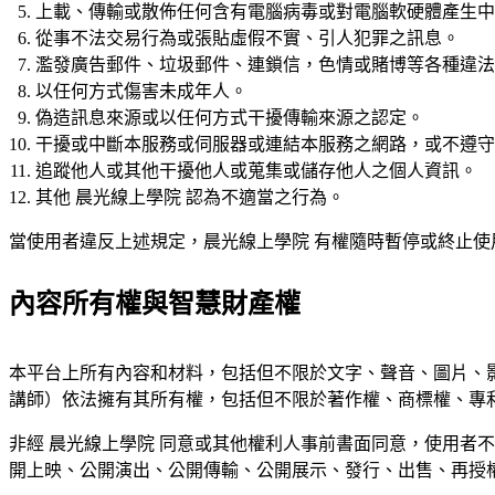
上載、傳輸或散佈任何含有電腦病毒或對電腦軟硬體產生中
從事不法交易行為或張貼虛假不實、引人犯罪之訊息。
濫發廣告郵件、垃圾郵件、連鎖信，色情或賭博等各種違法
以任何方式傷害未成年人。
偽造訊息來源或以任何方式干擾傳輸來源之認定。
干擾或中斷本服務或伺服器或連結本服務之網路，或不遵守
追蹤他人或其他干擾他人或蒐集或儲存他人之個人資訊。
其他 晨光線上學院 認為不適當之行為。
當使用者違反上述規定，晨光線上學院 有權隨時暫停或終止
內容所有權與智慧財產權
本平台上所有內容和材料，包括但不限於文字、聲音、圖片、影
講師）依法擁有其所有權，包括但不限於著作權、商標權、專
非經 晨光線上學院 同意或其他權利人事前書面同意，使用者
開上映、公開演出、公開傳輸、公開展示、發行、出售、再授權